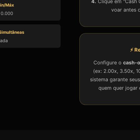
4.
Clique em "Cash O
ín/Máx
voar antes 
10.000
Simultâneas
dada
⚡ R
Configure o
cash-o
(ex: 2.00x, 3.50x, 1
sistema garante seu
quem quer jogar c