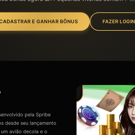
CADASTRAR E GANHAR BÔNUS
FAZER LOGI
?
envolvido pela Spribe
ros desde seu lançamento
 um avião decola e o