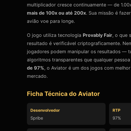
multiplicador cresce continuamente — de 1.00
mais de 100x ou até 200x
. Sua missão é faze
avião voe para longe.
O jogo utiliza tecnologia
Provably Fair
, o que 
resultado é verificável criptograficamente. Ne
jogadores podem manipular os resultados — t
algoritmos transparentes que qualquer pesso
de 97%
, o Aviator é um dos jogos com melhor
mercado.
Ficha Técnica do Aviator
Desenvolvedor
RTP
Spribe
97%