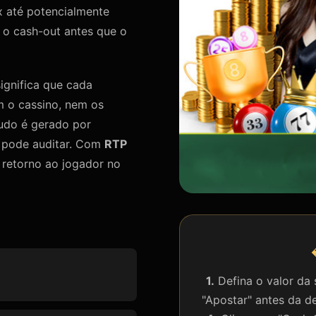
x até potencialmente
r o cash-out antes que o
significa que cada
m o cassino, nem os
udo é gerado por
a pode auditar. Com
RTP
 retorno ao jogador no
1.
Defina o valor da 
"Apostar" antes da 