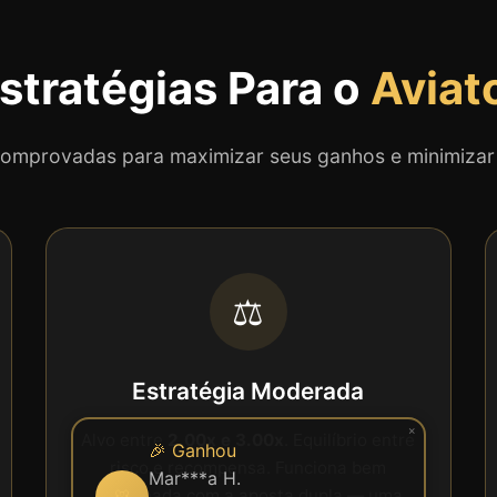
stratégias Para o
Aviat
comprovadas para maximizar seus ganhos e minimizar
⚖️
Estratégia Moderada
×
Alvo entre
2.00x e 3.00x
. Equilíbrio entre
🎉 Ganhou
risco e recompensa. Funciona bem
Mar***a H.
combinada com a aposta dupla — uma
🐯