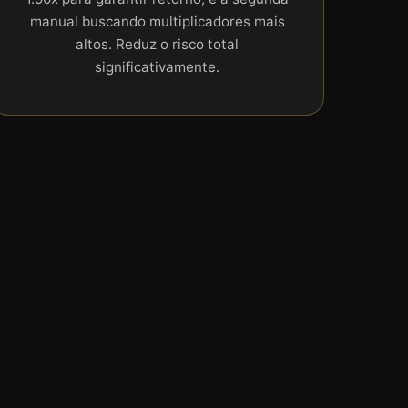
manual buscando multiplicadores mais
altos. Reduz o risco total
significativamente.