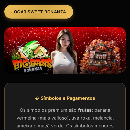
JOGAR SWEET BONANZA
� Símbolos e Pagamentos
Os símbolos premium são
frutas
: banana
vermelha (mais valioso), uva roxa, melancia,
ameixa e maçã verde. Os símbolos menores