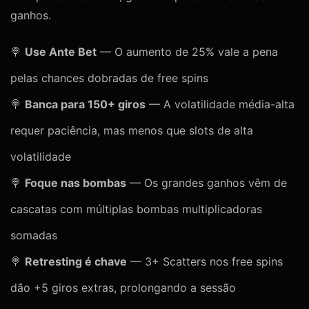
ganhos.
🍭
Use Ante Bet
— O aumento de 25% vale a pena
pelas chances dobradas de free spins
🍭
Banca para 150+ giros
— A volatilidade média-alta
requer paciência, mas menos que slots de alta
volatilidade
🍭
Foque nas bombas
— Os grandes ganhos vêm de
cascatas com múltiplas bombas multiplicadoras
somadas
🍭
Retresting é chave
— 3+ Scatters nos free spins
dão +5 giros extras, prolongando a sessão