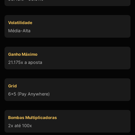
Volatilidade
Média-Alta
Ganho Máximo
21.175x a aposta
Grid
6x5 (Pay Anywhere)
Bombas Multiplicadoras
2x até 100x