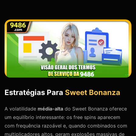
Estratégias Para
Sweet Bonanza
A volatilidade
média-alta
do Sweet Bonanza oferece
um equilíbrio interessante: os free spins aparecem
com frequência razoável e, quando combinados com
multiplicadores altos, geram explosões massivas de