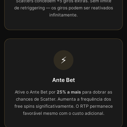
Scatters concedem +5 giros extras. Sem limite
de retriggering — os giros podem ser reativados
infinitamente.
⚡
Ante Bet
Ative o Ante Bet por
25% a mais
para dobrar as
chances de Scatter. Aumenta a frequência dos
free spins significativamente. O RTP permanece
favorável mesmo com o custo adicional.