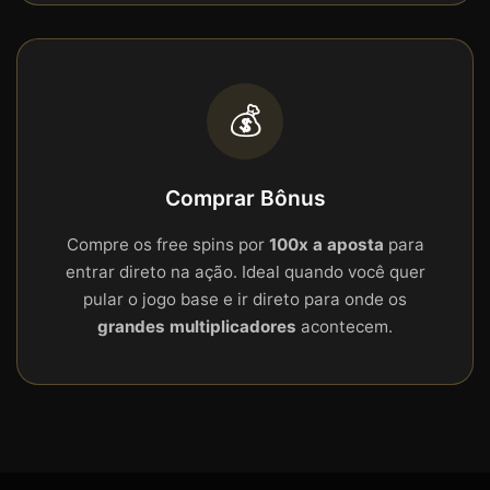
💰
Comprar Bônus
Compre os free spins por
100x a aposta
para
entrar direto na ação. Ideal quando você quer
pular o jogo base e ir direto para onde os
grandes multiplicadores
acontecem.