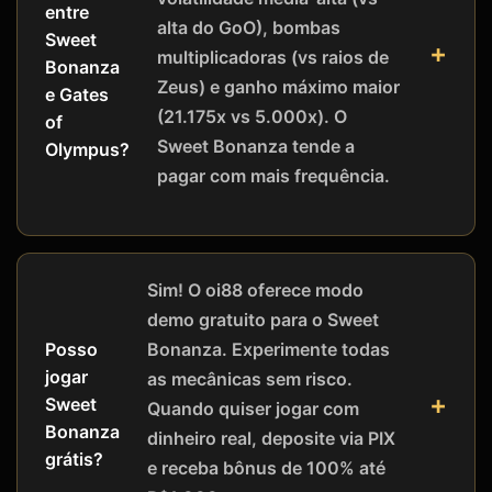
entre
alta do GoO), bombas
Sweet
multiplicadoras (vs raios de
Bonanza
Zeus) e ganho máximo maior
e Gates
(21.175x vs 5.000x). O
of
Sweet Bonanza tende a
Olympus?
pagar com mais frequência.
Sim! O oi88 oferece modo
demo gratuito para o Sweet
Bonanza. Experimente todas
Posso
jogar
as mecânicas sem risco.
Sweet
Quando quiser jogar com
Bonanza
dinheiro real, deposite via PIX
grátis?
e receba bônus de 100% até