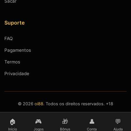
Sacar
Suporte
FAQ
Pagamentos
Termos
Privacidade
© 2026
oi88
. Todos os direitos reservados. +18
🏠
🎮
🎁
👤
💬
Início
Jogos
Bônus
Conta
Ajuda