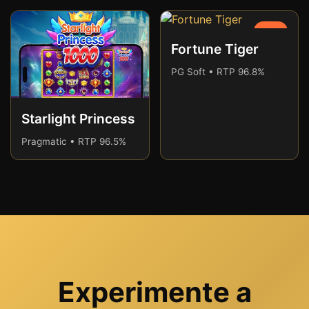
TOP
Fortune Tiger
PG Soft • RTP 96.8%
Starlight Princess
Pragmatic • RTP 96.5%
Experimente a